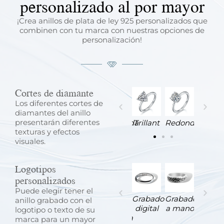
personalizado al por mayor
¡Crea anillos de plata de ley 925 personalizados que
combinen con tu marca con nuestras opciones de
personalización!
Cortes de diamante
Los diferentes cortes de
diamantes del anillo
presentarán diferentes
Pera
Oval
Corazón
Esmeralda
Trillant
Redondo
texturas y efectos
visuales.
Logotipos
personalizados
Puede elegir tener el
Grabado
Grabado
Grabado
Grabado
Grabado
Grabado
anillo grabado con el
a
digital
a mano
a
digital
a mano
logotipo o texto de su
máquina
máquina
marca para un mayor