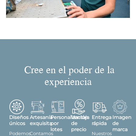
Cree en el poder de la
experiencia
Diseños
Artesanía
Personalización
Ventaja
Entrega
Imagen
únicos
exquisita
por
de
rápida
de
lotes
precio
marca
Podemos
Contamos
Nuestros