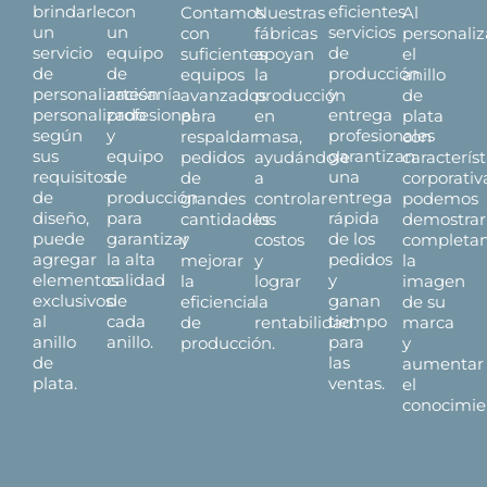
brindarle
con
eficientes
Contamos
Nuestras
Al
un
un
servicios
con
fábricas
personaliz
servicio
equipo
de
suficientes
apoyan
el
de
de
producción
equipos
la
anillo
personalización
artesanía
y
avanzados
producción
de
personalizado
profesional
entrega
para
en
plata
según
y
profesionales
respaldar
masa,
con
sus
equipo
garantizan
pedidos
ayudándole
característ
requisitos
de
una
de
a
corporativ
de
producción
entrega
grandes
controlar
podemos
diseño,
para
rápida
cantidades
los
demostrar
puede
garantizar
de los
y
costos
completa
agregar
la alta
pedidos
mejorar
y
la
elementos
calidad
y
la
lograr
imagen
exclusivos
de
ganan
eficiencia
la
de su
al
cada
tiempo
de
rentabilidad.
marca
anillo
anillo.
para
producción.
y
de
las
aumentar
plata.
ventas.
el
conocimie