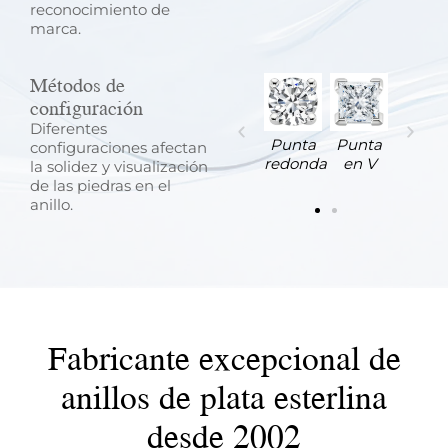
reconocimiento de
marca.
Métodos de
configuración
Diferentes
Punta
Punta
Punta
Punta
Punta
Punta
configuraciones afectan
redonda
en V
de
de
redonda
en V
la solidez y visualización
bandera
garra
de las piedras en el
anillo.
Fabricante excepcional de
anillos de plata esterlina
desde 2002