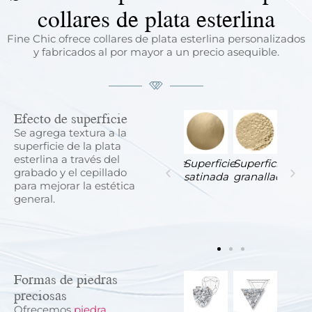
collares de plata esterlina
Fine Chic ofrece collares de plata esterlina personalizados
y fabricados al por mayor a un precio asequible.
Efecto de superficie
Se agrega textura a la
superficie de la plata
esterlina a través del
perficie
Superficie
Superficie
Superficie
Superficie
Superficie
grabado y el cepillado
ulida
pulida
de
cepillada
satinada
granallada
para mejorar la estética
con
piedra
con
general.
chorro
alambre
de
arena
Formas de piedras
preciosas
Ofrecemos
piedra