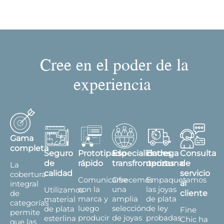
Cree en el poder de la
experiencia
Gama
completa
Seguro
Prototipado
Especialidades
Entrega
Consulta
de
rápido
transfronterizas
oportuna
de
La
calidad
servicio
cobertura
Comunicarse
Ofrecemos
Empaquetamos
al
integral
con la
una
las joyas
Utilizamos
de
cliente
marca y
amplia
de plata
material
categorías
luego
selección
de ley
de plata
Fine
permite
producir
de joyas
probadas
esterlina
Chic ha
que las