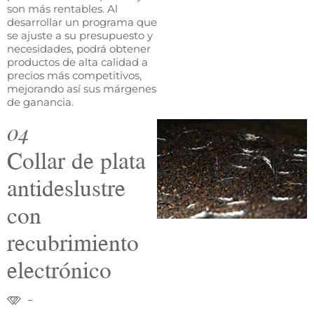
son más rentables. Al
desarrollar un programa que
se ajuste a su presupuesto y
necesidades, podrá obtener
productos de alta calidad a
precios más competitivos,
mejorando así sus márgenes
de ganancia.
04
Collar de plata
antideslustre
con
recubrimiento
electrónico