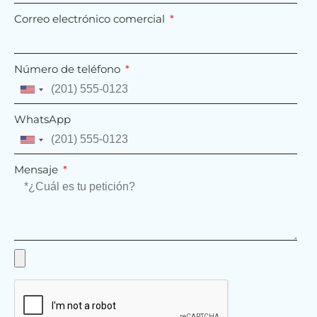
Correo electrónico comercial
Número de teléfono
United
States
WhatsApp
+1
United
States
Mensaje
+1