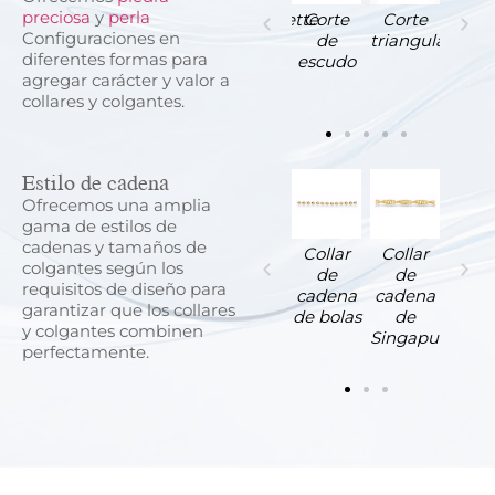
preciosa
y
perla
orte
Corte
Corte
Seminavette
Corte
Corte
Configuraciones en
de
octogonal
del
de
triangular
diferentes formas para
ombo
Pentágono
escudo
agregar carácter y valor a
collares y colgantes.
Estilo de cadena
Ofrecemos una amplia
gama de estilos de
cadenas y tamaños de
ollar
Collar
Collar
Collar
Collar
Collar
Coll
colgantes según los
de
de
de
de
de
de
de
requisitos de diseño para
adena
cadena
cadena
cadena
cadena
cadena
cade
garantizar que los collares
mega
de
Franco
de cola
de bolas
de
rol
y colgantes combinen
espiga
de zorro
Singapur
perfectamente.