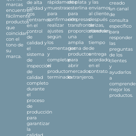
rápidamente
de plata
y las
de alta
creado
marcas
muestras
esterlina
enviamos
calidad y
un canal
encuentren
para
para
al cliente
nos
de
fácilmente
confirmación,
empresas
después
centramos
consulta
productos
realizar
transfronterizas,
de
en el
específico
que
ajustes
proporcionándoles
observar
control
para
coincidan
según
una
el
de
responder
con el
los
amplia
tiempo
calidad y
las
tono de
comentarios
gama de
de
el
preguntas
su
y
productos
entrega
sistema
de los
marca.
completar
para
acordado
de
clientes
el
abrir
en el
inspección
y
producto
mercados
contrato.
de
ayudarlos
terminado.
extranjeros.
calidad
a
completo
comprende
durante
mejor los
el
productos.
proceso
de
producción
para
garantizar
la
calidad